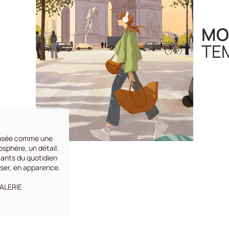
MO
TE
nsée comme une
osphère, un détail.
tants du quotidien
sser, en apparence.
GALERIE