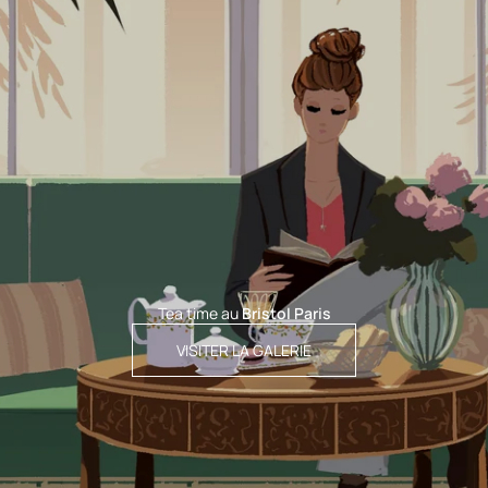
Tea time au
Bristol Paris
VISITER LA GALERIE