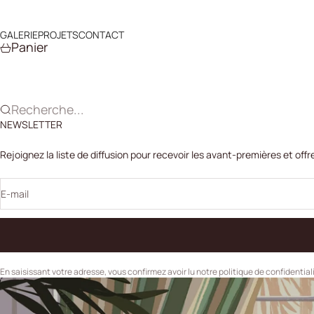
Passer au contenu
GALERIE
PROJETS
CONTACT
Panier
Recherche...
NEWSLETTER
Rejoignez la liste de diffusion pour recevoir les avant-premières et offr
E-mail
En saisissant votre adresse, vous confirmez avoir lu notre politique de confidential