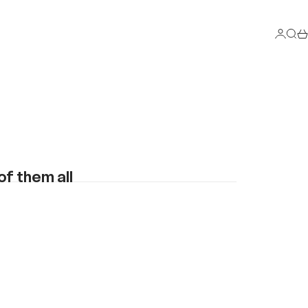
Connex
Rech
Pa
of them all