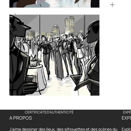
SUR
ZOOMER
L'IMAG
SUR
L'IMAGE
ZOOMER
SUR
L'IMAGE
CERTIFICATS D'AUTHENTICITÉ
EXPÉ
A PROPOS
EXP
J’aime dessiner des lieux, des silhouettes et des scènes du
Expl