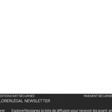
E
DITION D'ART SÉCURISÉE
PAIEMENT SÉCURIS
LORER
LÉGAL
NEWSLETTER
orer
Explorer
Rejoignez la liste de diffusion pour recevoir les avant-