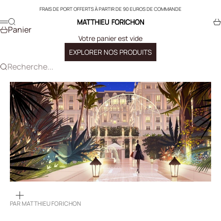
Passer au contenu
FRAIS DE PORT OFFERTS À PARTIR DE 90 EUROS DE COMMANDE
Recherche
Pa
Matthieu Forichon
Menu
Panier
Votre panier est vide
EXPLORER NOS PRODUITS
Recherche...
ZOOMER
SUR
PAR
MATTHIEU FORICHON
L'IMAGE