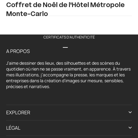
Coffret de Noël de l'Hôtel Métropole
Monte-Carlo
CERTIFICATS D'AUTHENTICITÉ
Aller à l'élément 1
Aller à l'élément 2
Aller à l'élément 3
Aller à l'élément 4
A PROPOS
J’aime dessiner des lieux, des silhouettes et des scènes du
quotidien où rien ne se passe vraiment, en apparence. À travers
mes illustrations, j’accompagne la presse, les marques et les
entreprises dans la création d’images sur mesure, sensibles,
précises et narratives.
EXPLORER
LÉGAL