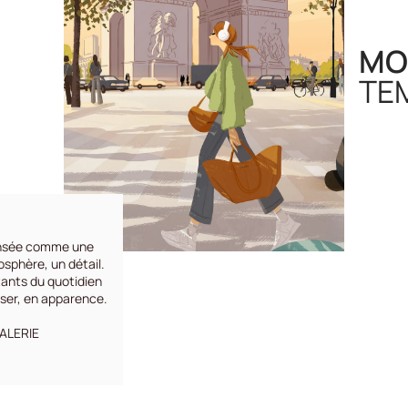
MO
TE
nsée comme une
osphère, un détail.
tants du quotidien
sser, en apparence.
GALERIE