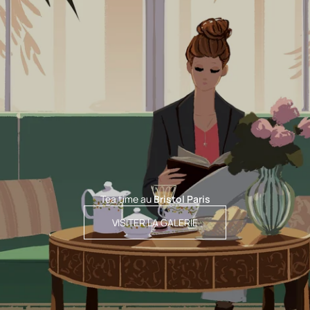
Tea time au
Bristol Paris
VISITER LA GALERIE