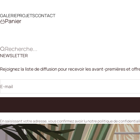
Passer au contenu
GALERIE
PROJETS
CONTACT
Panier
Recherche...
NEWSLETTER
Rejoignez la liste de diffusion pour recevoir les avant-premières et offr
E-mail
En saisissant votre adresse, vous confirmez avoir lu notre politique de confidential