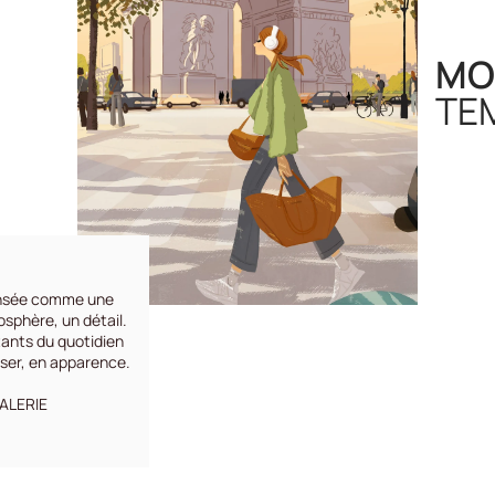
MO
TE
nsée comme une
osphère, un détail.
tants du quotidien
sser, en apparence.
GALERIE