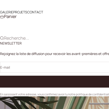
Passer au contenu
GALERIE
PROJETS
CONTACT
Panier
Recherche...
NEWSLETTER
Rejoignez la liste de diffusion pour recevoir les avant-premières et offr
E-mail
En saisissant votre adresse, vous confirmez avoir lu notre politique de confidential