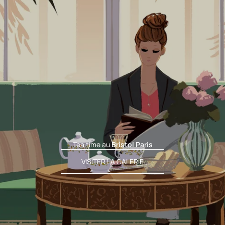
Tea time au
Bristol Paris
VISITER LA GALERIE