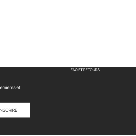
É
FAQ ET RETOURS
premières et
INSCRIRE