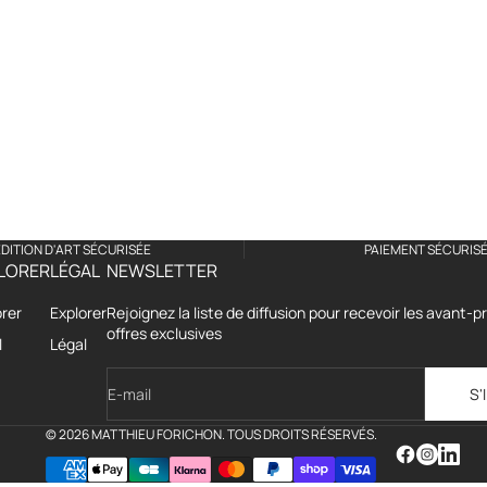
DITION D'ART SÉCURISÉE
PAIEMENT SÉCURIS
LORER
LÉGAL
NEWSLETTER
orer
Explorer
Rejoignez la liste de diffusion pour recevoir les avant-
offres exclusives
l
Légal
E-mail
S'
© 2026 MATTHIEU FORICHON. TOUS DROITS RÉSERVÉS.